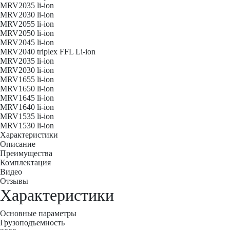
MRV2035 li-ion
MRV2030 li-ion
MRV2055 li-ion
MRV2050 li-ion
MRV2045 li-ion
MRV2040 triplex FFL Li-ion
MRV2035 li-ion
MRV2030 li-ion
MRV1655 li-ion
MRV1650 li-ion
MRV1645 li-ion
MRV1640 li-ion
MRV1535 li-ion
MRV1530 li-ion
Характеристики
Описание
Преимущества
Комплектация
Видео
Отзывы
Характеристики
Основные параметры
Грузоподъемность