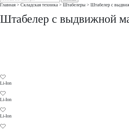
Главная
>
Складская техника
>
Штабелеры
>
Штабелер с выдви
Штабелер с выдвижной м
Li-Ion
Li-Ion
Li-Ion