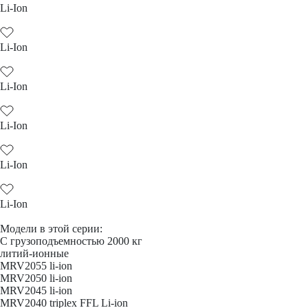
Li-Ion
Li-Ion
Li-Ion
Li-Ion
Li-Ion
Li-Ion
Модели в этой серии:
С грузоподъемностью 2000 кг
литий-ионные
MRV2055 li-ion
MRV2050 li-ion
MRV2045 li-ion
MRV2040 triplex FFL Li-ion