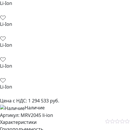
Li-Ion
Li-Ion
Li-Ion
Li-Ion
Li-Ion
Цена с НДС:
1 294 533
руб.
Наличие
Aртикул: MRV2045 li-ion
Характеристики
Rated
Грузоподъемность