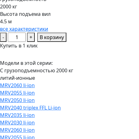
0
2000 кг
out
of
Высота подъема вил
5
4.5 м
все характеристики
Количество
-
+
В корзину
товара
Купить в 1 клик
Штабелер
с
Модели в этой серии:
выдвижной
С грузоподъемностью 2000 кг
мачтой
литий-ионные
PROLIFT
MRV2060 li-ion
PRO
MRV2055 li-ion
MRV
MRV2050 li-ion
2045
MRV2040 triplex FFL Li-ion
li-
MRV2035 li-ion
ion
MRV2030 li-ion
MRV2060 li-ion
MRV2055 li-ion