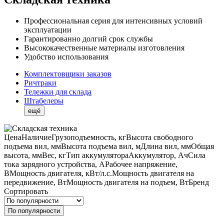
Профессиональная серия для интенсивных условий
эксплуатации
Гарантированно долгий срок службы
Высококачественные материалы изготовления
Удобство использования
Комплектовщики заказов
Ричтраки
Тележки для склада
Штабелеры
ещё
Цена
Наличие
Грузоподъемность, кг
Высота свободного
подъема вил, мм
Высота подъема вил, м
Длина вил, мм
Общая
высота, мм
Вес, кг
Тип аккумулятора
Аккумулятор, Ач
Сила
тока зарядного устройства, А
Рабочее напряжение,
В
Мощность двигателя, кВт/л.с.
Мощность двигателя на
передвижение, Вт
Мощность двигателя на подъем, Вт
Бренд
Сортировать
По популярности