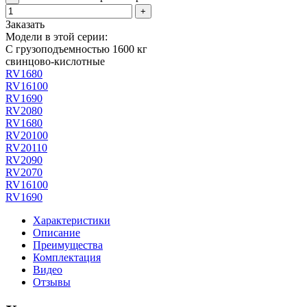
+
Заказать
Модели в этой серии:
С грузоподъемностью 1600 кг
свинцово-кислотные
RV1680
RV16100
RV1690
RV2080
RV1680
RV20100
RV20110
RV2090
RV2070
RV16100
RV1690
Характеристики
Описание
Преимущества
Комплектация
Видео
Отзывы