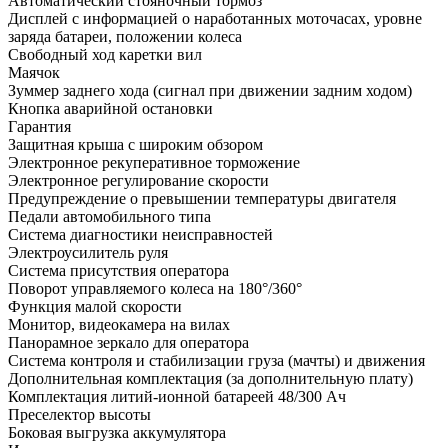
Автоматический стояночный тормоз
Дисплей с информацией о наработанных моточасах, уровне
заряда батареи, положении колеса
Свободный ход каретки вил
Маячок
Зуммер заднего хода (сигнал при движении задним ходом)
Кнопка аварийной остановки
Гарантия
Защитная крыша с широким обзором
Электронное рекуперативное торможение
Электронное регулирование скорости
Предупреждение о превышении температуры двигателя
Педали автомобильного типа
Система диагностики неисправностей
Электроусилитель руля
Система присутствия оператора
Поворот управляемого колеса на 180°/360°
Функция малой скорости
Монитор, видеокамера на вилах
Панорамное зеркало для оператора
Система контроля и стабилизации груза (мачты) и движения
Дополнительная комплектация
(за дополнительную плату)
Комплектация литий-ионной батареей 48/300 Ач
Преселектор высоты
Боковая выгрузка аккумулятора