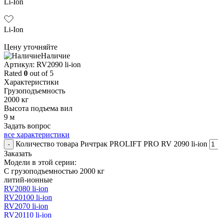
Li-Ion
Li-Ion
Цену уточняйте
Наличие
Aртикул: RV2090 li-ion
Rated
0
out of 5
Характеристики
Грузоподъемность
2000 кг
Высота подъема вил
9 м
Задать вопрос
все характеристики
Количество товара Ричтрак PROLIFT PRO RV 2090 li-ion
-
Заказать
Модели в этой серии:
С грузоподъемностью 2000 кг
литий-ионные
RV2080 li-ion
RV20100 li-ion
RV2070 li-ion
RV20110 li-ion