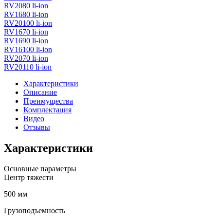
RV2080 li-ion
RV1680 li-ion
RV20100 li-ion
RV1670 li-ion
RV1690 li-ion
RV16100 li-ion
RV2070 li-ion
RV20110 li-ion
Характеристики
Описание
Преимущества
Комплектация
Видео
Отзывы
Характеристики
Основные параметры
Центр тяжести
500 мм
Грузоподъемность