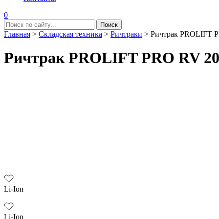
0
Главная
>
Складская техника
>
Ричтраки
>
Ричтрак PROLIFT PR
Ричтрак PROLIFT PRO RV 2090
Li-Ion
Li-Ion