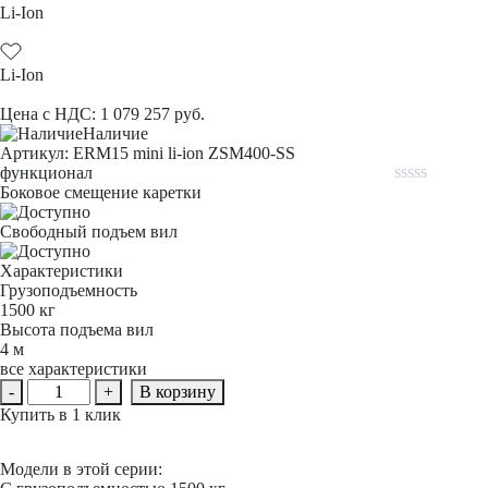
Li-Ion
Li-Ion
Цена с НДС:
1 079 257
руб.
Наличие
Aртикул: ERM15 mini li-ion ZSM400-SS
функционал
Боковое смещение каретки
Rated
0
Свободный подъем вил
out
of
5
Характеристики
Грузоподъемность
1500 кг
Высота подъема вил
4 м
все характеристики
Количество
-
+
В корзину
товара
Купить в 1 клик
Вилочный
мини-
погрузчик
Модели в этой серии:
электрический