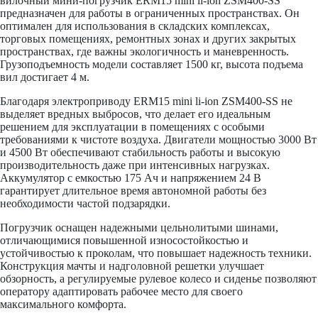
вилочный мини-погрузчик ERM15 mini li-ion ZSM400-SS
предназначен для работы в ограниченных пространствах. Он
оптимален для использования в складских комплексах,
торговых помещениях, ремонтных зонах и других закрытых
пространствах, где важны экологичность и маневренность.
Грузоподъемность модели составляет 1500 кг, высота подъема
вил достигает 4 м.
Благодаря электроприводу ERM15 mini li-ion ZSM400-SS не
выделяет вредных выбросов, что делает его идеальным
решением для эксплуатации в помещениях с особыми
требованиями к чистоте воздуха. Двигатели мощностью 3000 Вт
и 4500 Вт обеспечивают стабильность работы и высокую
производительность даже при интенсивных нагрузках.
Аккумулятор с емкостью 175 Ач и напряжением 24 B
гарантирует длительное время автономной работы без
необходимости частой подзарядки.
Погрузчик оснащен надежными цельнолитыми шинами,
отличающимися повышенной износостойкостью и
устойчивостью к проколам, что повышает надежность техники.
Конструкция мачты и надголовной решетки улучшает
обзорность, а регулируемые рулевое колесо и сиденье позволяют
оператору адаптировать рабочее место для своего
максимального комфорта.