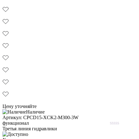
Цену уточняйте
Наличие
Aртикул: CPCD15-XCK2-M300-3W
функционал
Третья линия гидравлики
Rated
0