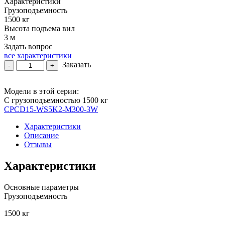
Характеристики
out
of
Грузоподъемность
5
1500 кг
Высота подъема вил
3 м
Задать вопрос
все характеристики
Количество
Заказать
-
+
товара
Вилочный
Модели в этой серии:
погрузчик
С грузоподъемностью 1500 кг
дизельный
CPCD15-WS5K2-M300-3W
CPCD15-
XCK2
Характеристики
с
Описание
тремя
Отзывы
линиями
гидравлики
Характеристики
Основные параметры
Грузоподъемность
1500 кг