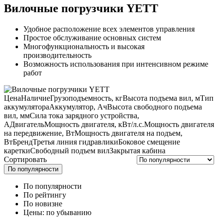
Вилочные погрузчики YETT
Удобное расположение всех элементов управления
Простое обслуживание основных систем
Многофункциональность и высокая
производительность
Возможность использования при интенсивном режиме
работ
Цена
Наличие
Грузоподъемность, кг
Высота подъема вил, м
Тип
аккумулятора
Аккумулятор, Ач
Высота свободного подъема
вил, мм
Сила тока зарядного устройства,
А
Двигатель
Мощность двигателя, кВт/л.с.
Мощность двигателя
на передвижение, Вт
Мощность двигателя на подъем,
Вт
Бренд
Третья линия гидравлики
Боковое смещение
каретки
Свободный подъем вил
Закрытая кабина
Сортировать
По популярности
По популярности
По рейтингу
По новизне
Цены: по убыванию