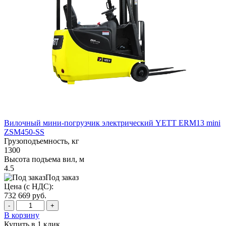
Вилочный мини-погрузчик электрический YETT ERM13 mini
ZSM450-SS
Грузоподъемность, кг
1300
Высота подъема вил, м
4.5
Под заказ
Цена (с НДС):
732 669
руб.
-
+
В корзину
Купить в 1 клик