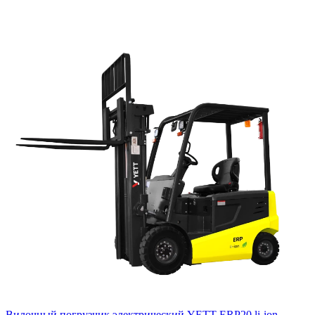
Вилочный погрузчик электрический YETT ERP20 li-ion