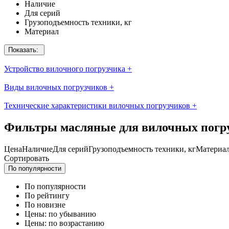
Наличие
Для серий
Грузоподъемность техники, кг
Материал
Показать:
Устройство вилочного погрузчика
+
Виды вилочных погрузчиков
+
Технические характеристики вилочных погрузчиков
+
Фильтры масляные для вилочных погр
Цена
Наличие
Для серий
Грузоподъемность техники, кг
Материа
Сортировать
По популярности
По популярности
По рейтингу
По новизне
Цены: по убыванию
Цены: по возрастанию