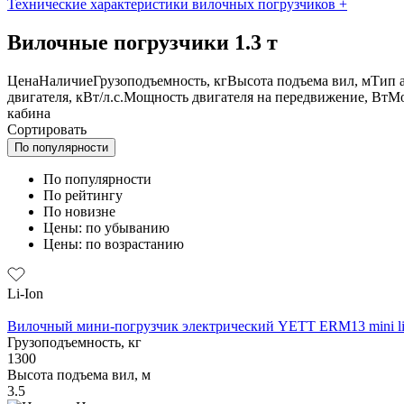
Технические характеристики вилочных погрузчиков
+
Вилочные погрузчики 1.3 т
Цена
Наличие
Грузоподъемность, кг
Высота подъема вил, м
Тип 
двигателя, кВт/л.с.
Мощность двигателя на передвижение, Вт
Мо
кабина
Сортировать
По популярности
По популярности
По рейтингу
По новизне
Цены: по убыванию
Цены: по возрастанию
Li-Ion
Вилочный мини-погрузчик электрический YETT ERM13 mini li
Грузоподъемность, кг
1300
Высота подъема вил, м
3.5