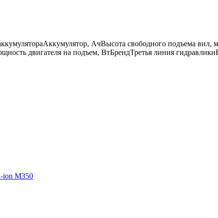
аккумулятора
Аккумулятор, Ач
Высота свободного подъема вил, 
щность двигателя на подъем, Вт
Бренд
Третья линия гидравлики
-ion M350