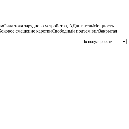
мм
Сила тока зарядного устройства, А
Двигатель
Мощность
Боковое смещение каретки
Свободный подъем вил
Закрытая